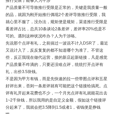
推行受限了能够人为干涉
产品质量不可导致推行受限是正常的，关键是我质量一般
的品，就因为刚开始推行偶现2个差评导致推行受限，我
就心里不服了，没办法，规矩便是规矩，渠道推行受限是
看差评占比，总共10条谈论2条差评，差评率20%也是不
可的。遇到这种状况咋办？人为干涉咯。
先说那个点评有礼，之前搞过一波说不计入DSR了，最近
又说计入了，反反复复的都不知道哪个为准了。不管这
些，反正我现在做代运营，接的新店起新链接，凡是感觉
产品质量不咋滴的，只要还没啥点评，统统打开点评有
礼，出价3.5块钱。
不是因为甲方有钱，而是先快速的拉一些带图点评和五星
好评出来，否则一条差评就有可能把这个链接给搞死。点
评有礼开起来花费也不少，一个月光点评有礼就能花出去
1~2千块钱，所以我用的是自定义金额，假如这个链接评
分起来了，我就会把3.5降到1.5或者1，省钱便是挣钱