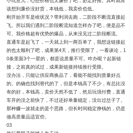
小玩意儿，心想价格也太廉价了吧，必定好推。其时就应
该想到廉价没好货，本钱低，我卖价也低。
刚开始开车是啥状况？带利润去跑，二阶段不断流直接起
飞。所以我们遇到二阶段断流知道怎样办了吧，便是品不
可。我价格超有优势的爆品，从来没见过二阶段断流。
直通车是起飞了，一天就上到一两百单了，我想这链接起
的也太顺利了吧，成果第4天，推行受限了，一看谈论，1
0条里面3个一星的，都是说质量不可。咋办呢？起新链
接，之前真的试过，成果新链接持续推行受限。
没办法，只能让供应商换品了，看能不能找到质量好点
的。的确也找到替代的了，但是本钱高了不少，有总比没
有的好，本钱高，卖价天然不低了，然后玩强付费，直通
车开的没之前快了，不过还好单量稳定，没出过岔子了。
那种赚一波就走的是个思路，但长时间稳定挣钱的，仍是
做高质量品适宜些。
03