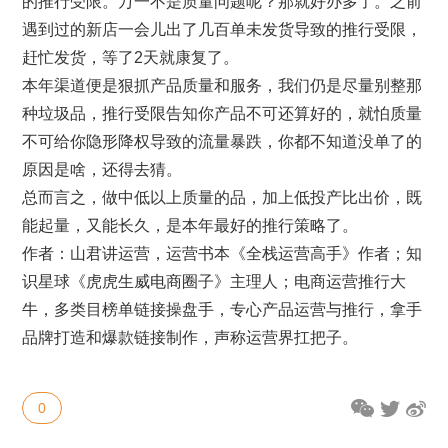
的推行受限。万一不是质量问题呢？那就好办多了。之前
遇到过的新店一会儿出了几百单未发货导致的推行受限，
赶忙发货，等了2天就康复了。
本年渠道便是狠抓产品质量和服务，我们仍是尽量别整那
种垃圾品，推行受限告知你产品不可还算好的，就怕质量
不可给你隐形降权导致的流量暴跌，你都不知道没单了的
原因是啥，还得去猜。
总而言之，做中低以上质量的品，加上低投产比出价，既
能起量，又能长久，是本年最好的推行策略了。
作者：山君讲运营，运营书本《全栈运营高手》作者；知
识星球《虎虎生威电商圈子》主理人；电商运营推行大
牛，多类目榜单链接操盘手，专心产品运营与推行，拿手
品牌打造和爆款链接制作，声称运营界扛把子。
0