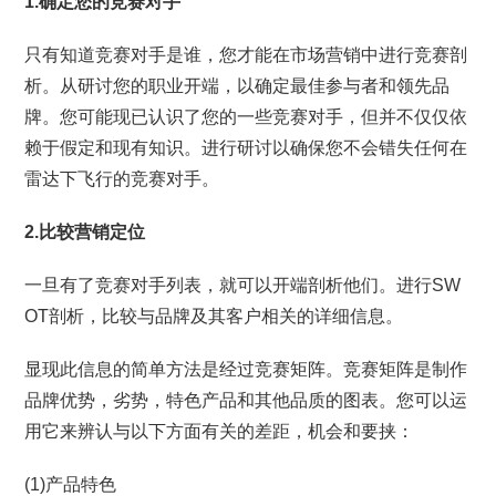
1.确定您的竞赛对手
只有知道竞赛对手是谁，您才能在市场营销中进行竞赛剖
析。从研讨您的职业开端，以确定最佳参与者和领先品
牌。您可能现已认识了您的一些竞赛对手，但并不仅仅依
赖于假定和现有知识。进行研讨以确保您不会错失任何在
雷达下飞行的竞赛对手。
2.比较营销定位
一旦有了竞赛对手列表，就可以开端剖析他们。进行SW
OT剖析，比较与品牌及其客户相关的详细信息。
显现此信息的简单方法是经过竞赛矩阵。竞赛矩阵是制作
品牌优势，劣势，特色产品和其他品质的图表。您可以运
用它来辨认与以下方面有关的差距，机会和要挟：
(1)产品特色