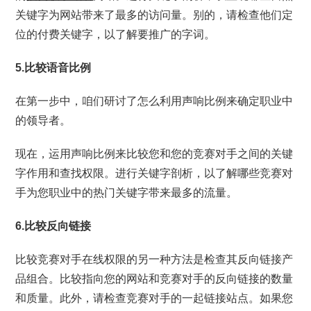
关键字为网站带来了最多的访问量。别的，请检查他们定
位的付费关键字，以了解要推广的字词。
5.比较语音比例
在第一步中，咱们研讨了怎么利用声响比例来确定职业中
的领导者。
现在，运用声响比例来比较您和您的竞赛对手之间的关键
字作用和查找权限。进行关键字剖析，以了解哪些竞赛对
手为您职业中的热门关键字带来最多的流量。
6.比较反向链接
比较竞赛对手在线权限的另一种方法是检查其反向链接产
品组合。比较指向您的网站和竞赛对手的反向链接的数量
和质量。此外，请检查竞赛对手的一起链接站点。如果您