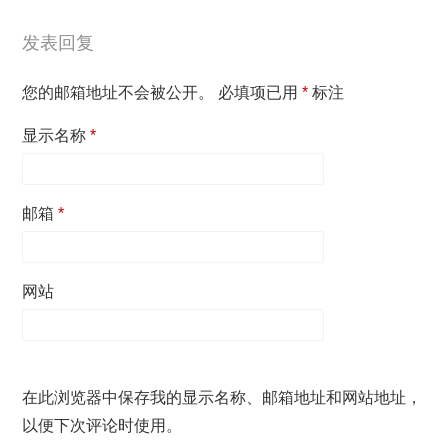
发表回复
您的邮箱地址不会被公开。
必填项已用
*
标注
显示名称
*
邮箱
*
网站
在此浏览器中保存我的显示名称、邮箱地址和网站地址，
以便下次评论时使用。