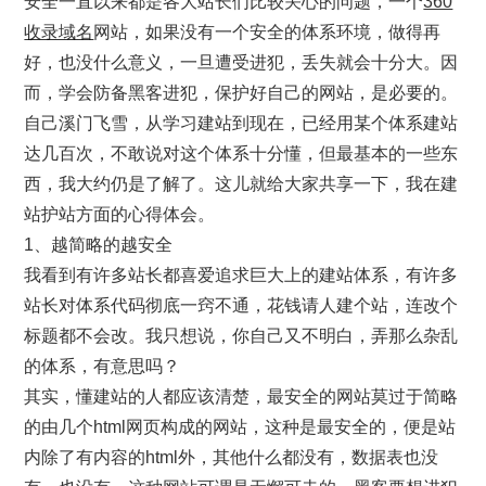
安全一直以来都是各大站长们比较关心的问题，一个
360
收录域名
网站，如果没有一个安全的体系环境，做得再
好，也没什么意义，一旦遭受进犯，丢失就会十分大。因
而，学会防备黑客进犯，保护好自己的网站，是必要的。
自己溪门飞雪，从学习建站到现在，已经用某个体系建站
达几百次，不敢说对这个体系十分懂，但最基本的一些东
西，我大约仍是了解了。这儿就给大家共享一下，我在建
站护站方面的心得体会。
1、越简略的越安全
我看到有许多站长都喜爱追求巨大上的建站体系，有许多
站长对体系代码彻底一窍不通，花钱请人建个站，连改个
标题都不会改。我只想说，你自己又不明白，弄那么杂乱
的体系，有意思吗？
其实，懂建站的人都应该清楚，最安全的网站莫过于简略
的由几个html网页构成的网站，这种是最安全的，便是站
内除了有内容的html外，其他什么都没有，数据表也没