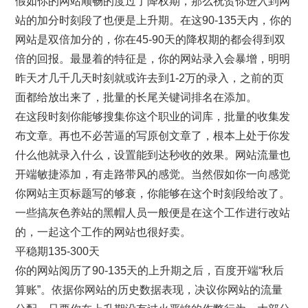
假如你的网站顺畅的度过了降权期，那么祝贺你进入到网
站的加分时刻段了也便是上升期。在这90-135天内，你的
网站是双倍加分的，你在45-90天的降权期的都会得到双
倍的回报。最显着的特征是，你的网站录入会暴增，明明
昨天才几千几天时刻就或许去到1-2万的录入，之前的页
面都给放出来了，批量的长尾关键词排名在添加。
在这段时刻你能够搜集你这个职业的词库，批量的收集发
布文章。再也不必苦逼的写原创文章了，根本上处于你发
什么他就录入什么，设置能到达秒收的效果。网站流量也
开端敏捷添加，有走路带风的感觉。当然假如你一向感觉
你网站主页标题写的够衰，你能够在这个时刻段给改了。
一些搞灰色养站的黑帽人员一般便是在这个工作进行改站
的，一起这个工作的网站也很好卖。
平稳期135-300天
你的网站阅历了90-135天的上升期之后，百度开端“秋后
算账”。依据你网站的历史数据表现，决议你网站的流量